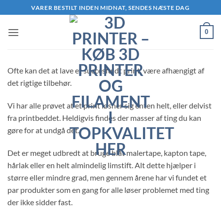
Fortsæt
VARER BESTILT INDEN MIDNAT, SENDES NÆSTE DAG
til
indhold
0
Ofte kan det at lave et succesfuldt print, være afhængigt af
det rigtige tilbehør.
Vi har alle prøvet at et print løsner sig enten helt, eller delvist
fra printbeddet. Heldigvis findes der masser af ting du kan
gøre for at undgå det.
Det er meget udbredt at bruge blåt malertape, kapton tape,
hårlak eller en helt almindelig limstift. Alt dette hjælper i
større eller mindre grad, men gennem årene har vi fundet et
par produkter som en gang for alle løser problemet med ting
der ikke sidder fast.