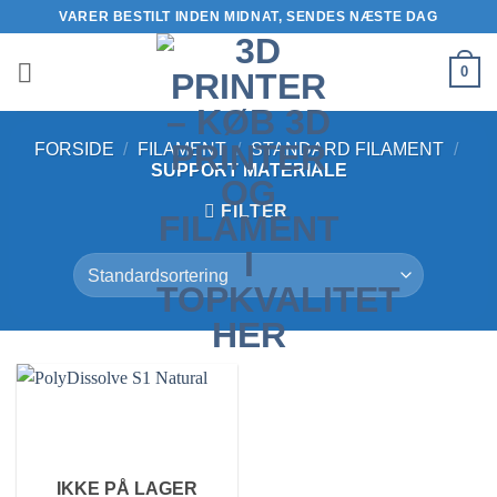
Fortsæt
VARER BESTILT INDEN MIDNAT, SENDES NÆSTE DAG
til
indhold
0
FORSIDE
/
FILAMENT
/
STANDARD FILAMENT
/
SUPPORT MATERIALE
FILTER
IKKE PÅ LAGER