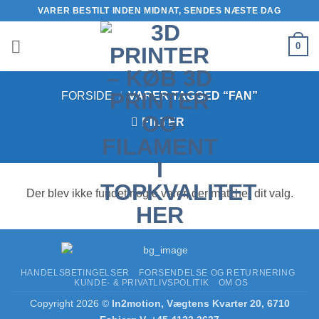
Fortsæt
VARER BESTILT INDEN MIDNAT, SENDES NÆSTE DAG
til
indhold
0
FORSIDE
/
VARER TAGGED “FAN”
FILTER
Der blev ikke fundet nogle varer, der matcher dit valg.
HANDELSBETINGELSER
FORSENDELSE OG RETURNERING
KUNDE- & PRIVATLIVSPOLITIK
OM OS
Copyright 2026 ©
In2motion, Vægtens Kvarter 20, 6710