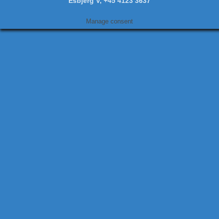
Esbjerg V, +45 4123 3637
Manage consent