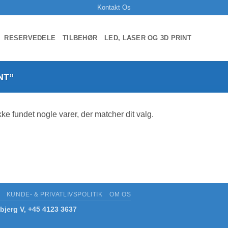
Kontakt Os
RESERVEDELE
TILBEHØR
LED, LASER OG 3D PRINT
NT”
kke fundet nogle varer, der matcher dit valg.
KUNDE- & PRIVATLIVSPOLITIK
OM OS
bjerg V, +45 4123 3637