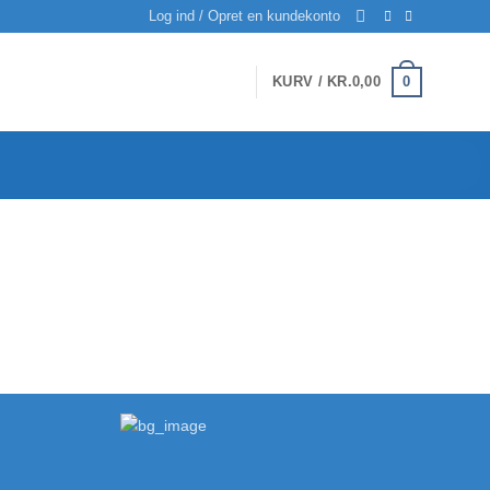
Log ind / Opret en kundekonto
0
KURV /
KR.
0,00