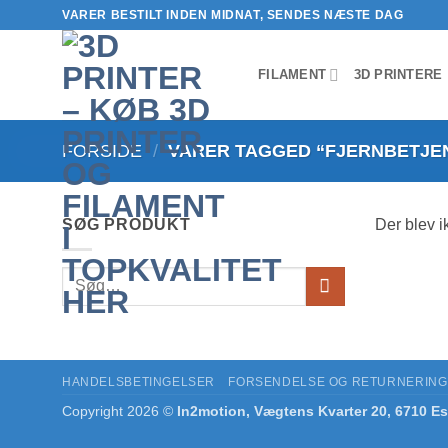
Fortsæt
VARER BESTILT INDEN MIDNAT, SENDES NÆSTE DAG
til
indhold
FILAMENT
3D PRINTERE
FORSIDE
/
VARER TAGGED “FJERNBETJE
SØG PRODUKT
Der blev i
Søg
efter:
HANDELSBETINGELSER
FORSENDELSE OG RETURNERING
Copyright 2026 ©
In2motion, Vægtens Kvarter 20, 6710 Es