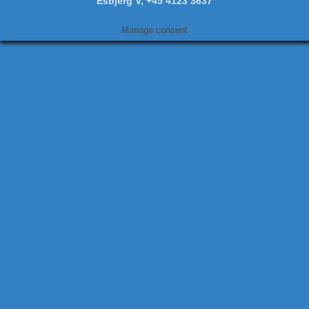
Esbjerg V, +45 4123 3637
Manage consent