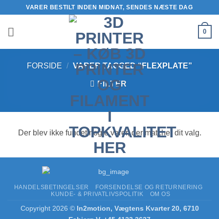
Fortsæt
VARER BESTILT INDEN MIDNAT, SENDES NÆSTE DAG
til
indhold
0
FORSIDE
/
VARER TAGGED “FLEXPLATE”
FILTER
Der blev ikke fundet nogle varer, der matcher dit valg.
HANDELSBETINGELSER
FORSENDELSE OG RETURNERING
KUNDE- & PRIVATLIVSPOLITIK
OM OS
Copyright 2026 ©
In2motion, Vægtens Kvarter 20, 6710