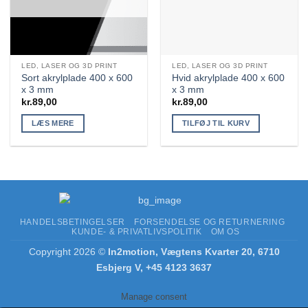
LED, LASER OG 3D PRINT
LED, LASER OG 3D PRINT
Sort akrylplade 400 x 600
Hvid akrylplade 400 x 600
x 3 mm
x 3 mm
kr.
89,00
kr.
89,00
LÆS MERE
TILFØJ TIL KURV
HANDELSBETINGELSER
FORSENDELSE OG RETURNERING
KUNDE- & PRIVATLIVSPOLITIK
OM OS
Copyright 2026 ©
In2motion, Vægtens Kvarter 20, 6710
Esbjerg V, +45 4123 3637
Manage consent