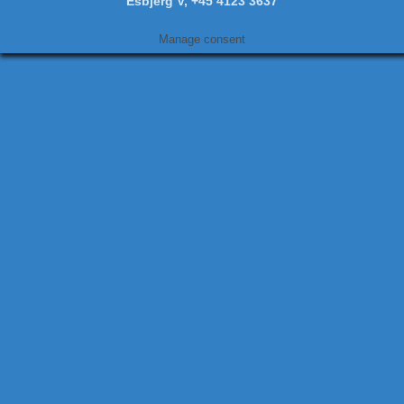
Esbjerg V, +45 4123 3637
Manage consent