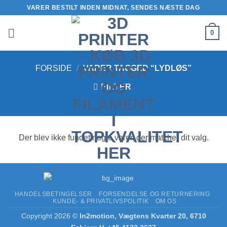
Fortsæt
VARER BESTILT INDEN MIDNAT, SENDES NÆSTE DAG
til
indhold
0
FORSIDE
/
VARER TAGGED “LYDLØS”
FILTER
Der blev ikke fundet nogle varer, der matcher dit valg.
HANDELSBETINGELSER
FORSENDELSE OG RETURNERING
KUNDE- & PRIVATLIVSPOLITIK
OM OS
Copyright 2026 ©
In2motion, Vægtens Kvarter 20, 6710