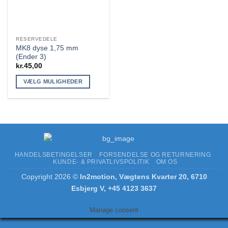
RESERVEDELE
MK8 dyse 1,75 mm
(Ender 3)
kr.
45,00
VÆLG MULIGHEDER
Dette
vare
har
flere
varianter.
Mulighederne
HANDELSBETINGELSER
FORSENDELSE OG RETURNERING
kan
KUNDE- & PRIVATLIVSPOLITIK
OM OS
vælges
Copyright 2026 ©
In2motion, Vægtens Kvarter 20, 6710
på
Esbjerg V, +45 4123 3637
varesiden
Manage consent