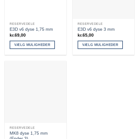
RESERVEDELE
RESERVEDELE
E3D v6 dyse 1,75 mm
E3D v6 dyse 3 mm
kr.
69,00
kr.
65,00
VÆLG MULIGHEDER
VÆLG MULIGHEDER
Dette
Dette
vare
vare
har
har
flere
flere
varianter.
varianter.
Mulighederne
Mulighederne
kan
kan
vælges
vælges
på
på
varesiden
varesiden
RESERVEDELE
MK8 dyse 1,75 mm
(Ender 3)