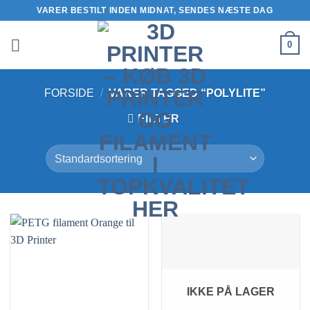
Fortsæt
VARER BESTILT INDEN MIDNAT, SENDES NÆSTE DAG
til
indhold
0
FORSIDE
/
VARER TAGGED “POLYLITE”
FILTER
IKKE PÅ LAGER