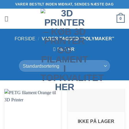
Fortsæt
VARER BESTILT INDEN MIDNAT, SENDES NÆSTE DAG
til
indhold
0
FORSIDE
/
VARER TAGGED “POLYMAKER”
FILTER
IKKE PÅ LAGER