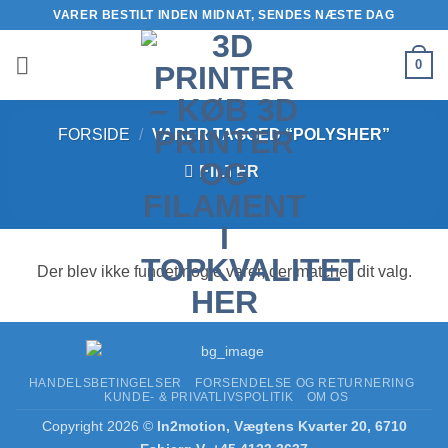
Fortsæt
VARER BESTILT INDEN MIDNAT, SENDES NÆSTE DAG
til
indhold
0
FORSIDE
/
VARER TAGGED “POLYSHER”
FILTER
Der blev ikke fundet nogle varer, der matcher dit valg.
HANDELSBETINGELSER
FORSENDELSE OG RETURNERING
KUNDE- & PRIVATLIVSPOLITIK
OM OS
Copyright 2026 ©
In2motion, Vægtens Kvarter 20, 6710