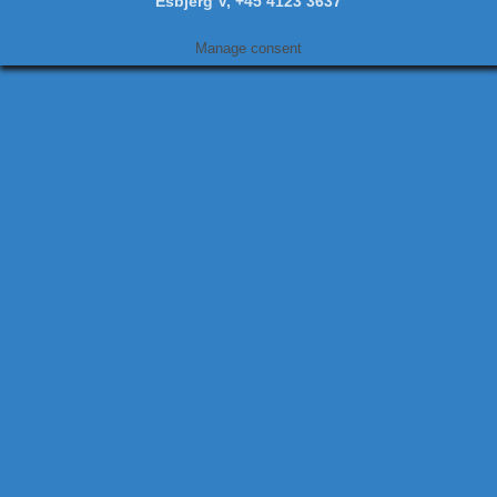
Esbjerg V, +45 4123 3637
Manage consent