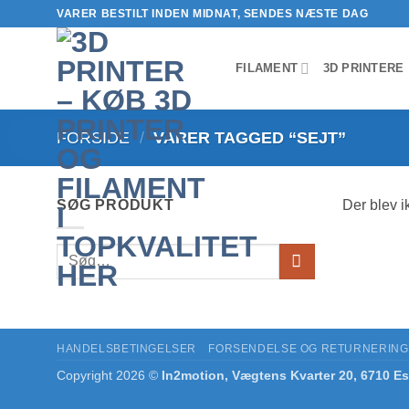
Fortsæt
VARER BESTILT INDEN MIDNAT, SENDES NÆSTE DAG
til
indhold
FILAMENT
3D PRINTERE
FORSIDE
/
VARER TAGGED “SEJT”
SØG PRODUKT
Der blev i
Søg
efter:
HANDELSBETINGELSER
FORSENDELSE OG RETURNERING
Copyright 2026 ©
In2motion, Vægtens Kvarter 20, 6710 Es