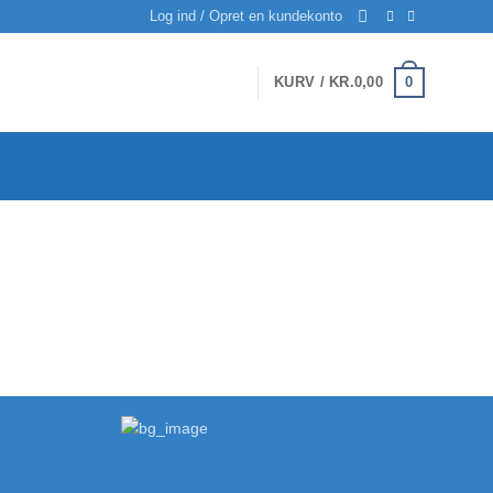
Log ind / Opret en kundekonto
0
KURV /
KR.
0,00