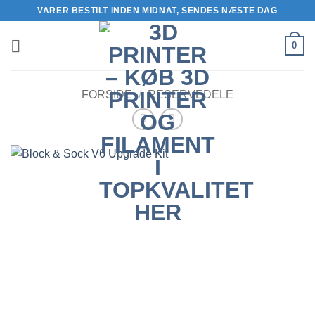
Fortsæt
VARER BESTILT INDEN MIDNAT, SENDES NÆSTE DAG
til
indhold
0
FORSIDE
/
RESERVEDELE