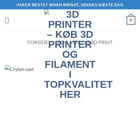
Fortsæt
VARER BESTILT INDEN MIDNAT, SENDES NÆSTE DAG
til
indhold
0
FORSIDE
/
LED, LASER OG 3D PRINT