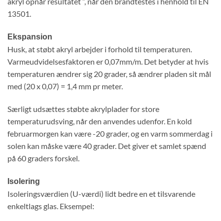
akryl opnår resultatet “, når den brandtestes i henhold til EN
13501.
Ekspansion
Husk, at støbt akryl arbejder i forhold til temperaturen.
Varmeudvidelsesfaktoren er 0,07mm/m. Det betyder at hvis
temperaturen ændrer sig 20 grader, så ændrer pladen sit mål
med (20 x 0,07) = 1,4 mm pr meter.
Særligt udsættes støbte akrylplader for store
temperaturudsving, når den anvendes udenfor. En kold
februarmorgen kan være -20 grader, og en varm sommerdag i
solen kan måske være 40 grader. Det giver et samlet spænd
på 60 graders forskel.
Isolering
Isoleringsværdien (U-værdi) lidt bedre en et tilsvarende
enkeltlags glas. Eksempel: