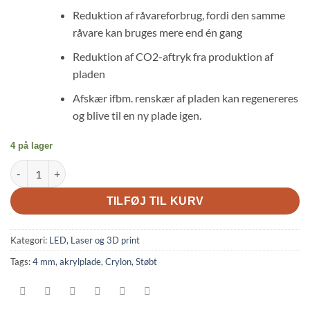
Reduktion af råvareforbrug, fordi den samme
råvare kan bruges mere end én gang
Reduktion af CO2-aftryk fra produktion af
pladen
Afskær ifbm. renskær af pladen kan regenereres
og blive til en ny plade igen.
4 på lager
Crylon støbt akrylplade 450 x 610 x 4 mm antal
TILFØJ TIL KURV
Kategori:
LED, Laser og 3D print
Tags:
4 mm
,
akrylplade
,
Crylon
,
Støbt