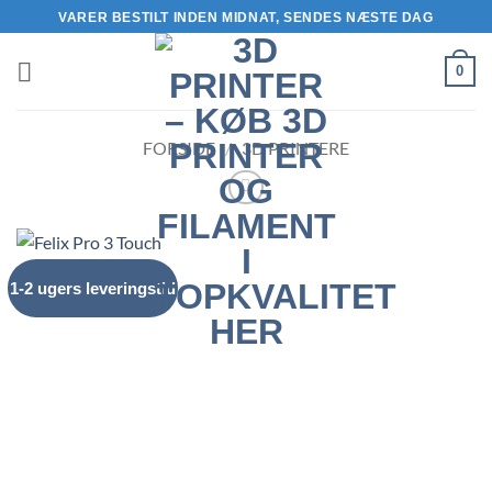
Fortsæt
VARER BESTILT INDEN MIDNAT, SENDES NÆSTE DAG
til
indhold
0
FORSIDE
/
3D PRINTERE
1-2 ugers leveringstid