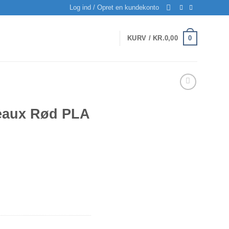
Log ind / Opret en kundekonto
0
KURV /
KR.
0,00
eaux Rød PLA
Den
ige
ktuelle
ris
r:
.
r.135,00.