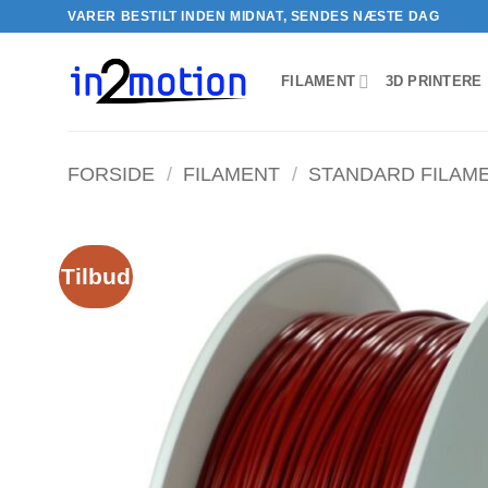
Fortsæt
VARER BESTILT INDEN MIDNAT, SENDES NÆSTE DAG
til
indhold
FILAMENT
3D PRINTERE
FORSIDE
/
FILAMENT
/
STANDARD FILAM
Tilbud