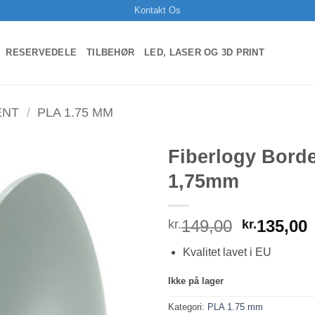
Kontakt Os
RESERVEDELE
TILBEHØR
LED, LASER OG 3D PRINT
ENT
/
PLA 1.75 MM
Fiberlogy Bord
1,75mm
Den
149,00
135,00
kr.
kr.
oprindel
a
Kvalitet lavet i EU
pris
p
var:
e
Ikke på lager
kr.149,00
k
Kategori:
PLA 1.75 mm