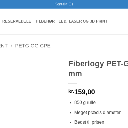
Kontakt Os
RESERVEDELE
TILBEHØR
LED, LASER OG 3D PRINT
ENT
/
PETG OG CPE
Fiberlogy PET-G
mm
159,00
kr.
850 g rulle
Meget præcis diameter
Bedst til prisen