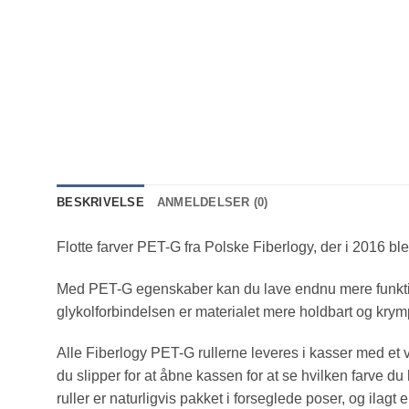
BESKRIVELSE
ANMELDELSER (0)
Flotte farver PET-G fra Polske Fiberlogy, der i 2016 blev
Med PET-G egenskaber kan du lave endnu mere funktione
glykolforbindelsen er materialet mere holdbart og krymp
Alle Fiberlogy PET-G rullerne leveres i kasser med et 
du slipper for at åbne kassen for at se hvilken farve du ha
ruller er naturligvis pakket i forseglede poser, og ilagt en