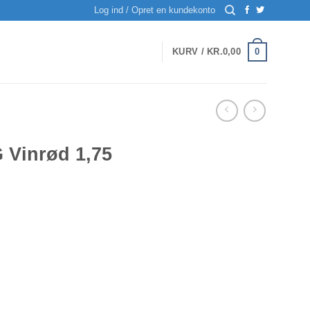
Log ind / Opret en kundekonto
0
KURV /
KR.
0,00
 Vinrød 1,75