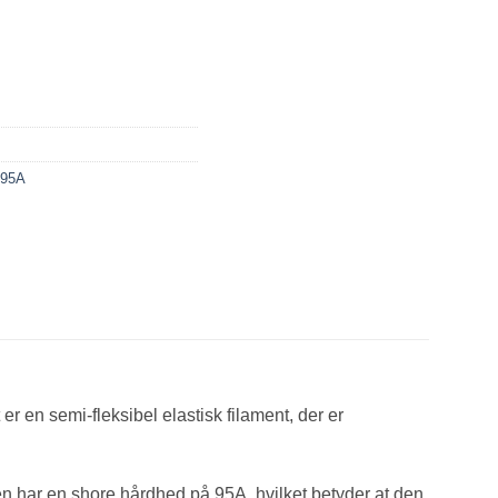
 95A
 er en semi-fleksibel elastisk filament, der er
en har en shore hårdhed på 95A, hvilket betyder at den