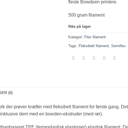
fleste Bowdeen printere.
500 gram filament
Ikke på lager
Kategori:
Flex filament
Tags:
Fleksibelt filament
,
Semiflex.
ER (0)
olk der prøver kræfter med fleksibelt filament for første gang. Det
, inklusive dem med en bowden-ekstruder (med rør).
ethanbaseret TPE (termoplastisk elastomer) elastisk filament. D