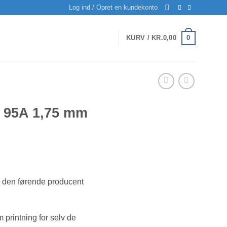
Log ind / Opret en kundekonto
0
KURV /
KR.
0,00
nt 95A 1,75 mm
, den førende producent
printning for selv de