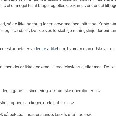
 Det er meget let at bruge, og efter strækning vender det tilbage
ed, så de ikke har brug for en opvarmet bed, blå tape, Kapton-tap
 og brændstof. Der kræves forskellige retningslinjer for printni
mmest anbefaler vi
denne artikel
om, hvordan man udskriver med 
n, men det er ikke godkendt til medicinsk brug eller mad. Det kan
r, organer til simulering af kirurgiske operationer osv.
stri: propper, samlinger, dæk, gribere osv.
 tryk på beklædningsgenstande, tasker, øreringe osv.