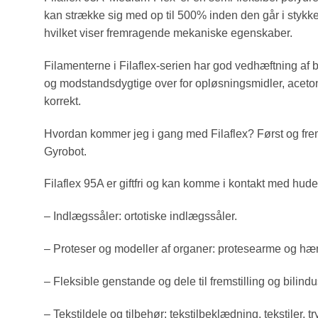
kan strække sig med op til 500% inden den går i stykker.
hvilket viser fremragende mekaniske egenskaber.
Filamenterne i Filaflex-serien har god vedhæftning af b
og modstandsdygtige over for opløsningsmidler, acetone
korrekt.
Hvordan kommer jeg i gang med Filaflex? Først og fre
Gyrobot.
Filaflex 95A er giftfri og kan komme i kontakt med hude
– Indlægssåler: ortotiske indlægssåler.
– Proteser og modeller af organer: protesearme og hænde
– Fleksible genstande og dele til fremstilling og bilindu
– Tekstildele og tilbehør: tekstilbeklædning, tekstiler,