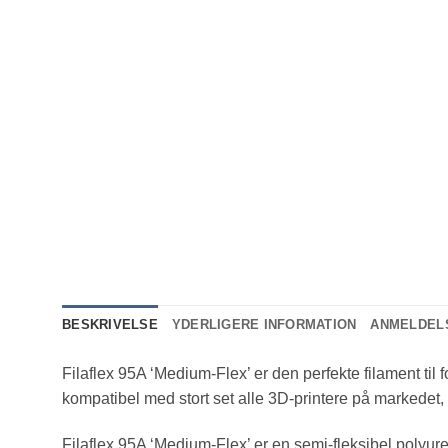
BESKRIVELSE
YDERLIGERE INFORMATION
ANMELDELS
Filaflex 95A ‘Medium-Flex’ er den perfekte filament til f
kompatibel med stort set alle 3D-printere på markedet
Filaflex 95A ‘Medium-Flex’ er en semi-fleksibel polyur