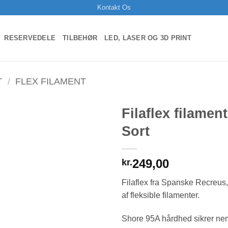
Kontakt Os
RESERVEDELE
TILBEHØR
LED, LASER OG 3D PRINT
T
/
FLEX FILAMENT
Filaflex filame
Sort
249,00
kr.
Filaflex fra Spanske Recreus
af fleksible filamenter.
Shore 95A hårdhed sikrer nem 