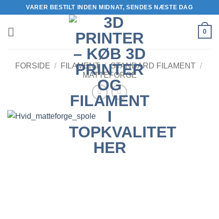
Fortsæt
VARER BESTILT INDEN MIDNAT, SENDES NÆSTE DAG
til
indhold
0
FORSIDE
/
FILAMENT
/
STANDARD FILAMENT
/
MATTEFORGE