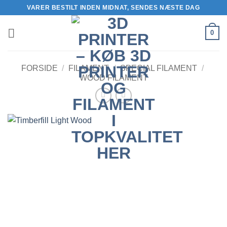
Fortsæt
VARER BESTILT INDEN MIDNAT, SENDES NÆSTE DAG
til
indhold
0
FORSIDE
/
FILAMENT
/
SPECIAL FILAMENT
/
WOOD FILAMENT