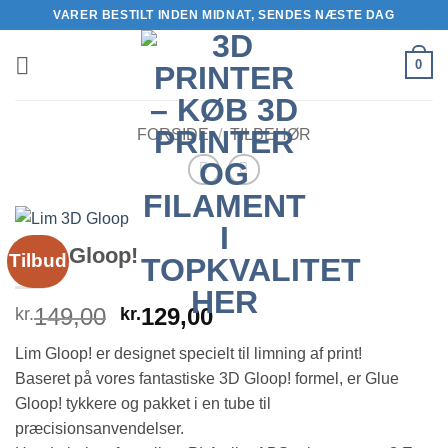
Fortsæt
VARER BESTILT INDEN MIDNAT, SENDES NÆSTE DAG
til
indhold
0
FORSIDE
/
TILBEHØR
Glue Gloop!
Tilbud
Den
Den
149,00
129,00
kr.
kr.
oprindelige
aktuelle
Lim Gloop! er designet specielt til limning af print!
pris
pris
Baseret på vores fantastiske 3D Gloop! formel, er Glue
var:
er:
Gloop! tykkere og pakket i en tube til
kr.149,00.
kr.129,00.
præcisionsanvendelser.