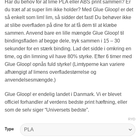
Har du behov for at lime PLA eller ABS print sammen? Er
du træt af at super lim ikke holder? Med Glue Gloop! er det
så enkelt som lim! lim, så sidder det fast! Du behøver ikke
at slibe overfladen på dine for at få dem til at klæbe
sammen. Anvend bare en lille mængde Glue Gloop! til
bindingsfladen af begge dele, tryk sammen i 15 – 30
sekunder for en stærk binding. Lad det sidde i omkring en
time, og din limning vil have 80% styrke. Efter 6 timer med
Glue Gloop! opnås fuld styrke! (Limtyperne kan variere
afhængigt af limens overfladestørrelse og
anvendelsesmængde.)
Glue Gloop! er endelig landet i Danmark. Vi er blevet
officiel forhandler af verdens bedste print hæftning, eller
som de selv siger “Universets bedste”.
RYD
Type