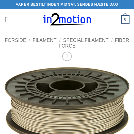
Fortsæt
VARER BESTILT INDEN MIDNAT, SENDES NÆSTE DAG
til
indhold
0
FORSIDE
/
FILAMENT
/
SPECIAL FILAMENT
/
FIBER
FORCE