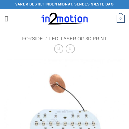
Fortsæt
VARER BESTILT INDEN MIDNAT, SENDES NÆSTE DAG
til
indhold
0
FORSIDE
/
LED, LASER OG 3D PRINT