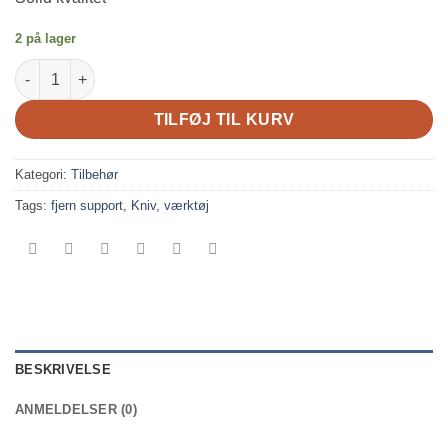
2 på lager
Linex skærekniv CK200 antal
TILFØJ TIL KURV
Kategori:
Tilbehør
Tags:
fjern support
,
Kniv
,
værktøj
BESKRIVELSE
ANMELDELSER (0)