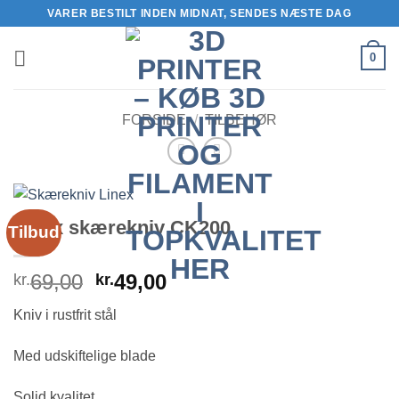
Fortsæt
VARER BESTILT INDEN MIDNAT, SENDES NÆSTE DAG
til
indhold
0
FORSIDE
/
TILBEHØR
Linex skærekniv CK200
Tilbud
Den
Den
69,00
49,00
kr.
kr.
oprindelige
aktuelle
Kniv i rustfrit stål
pris
pris
var:
er:
Med udskiftelige blade
kr.69,00.
kr.49,00.
Solid kvalitet