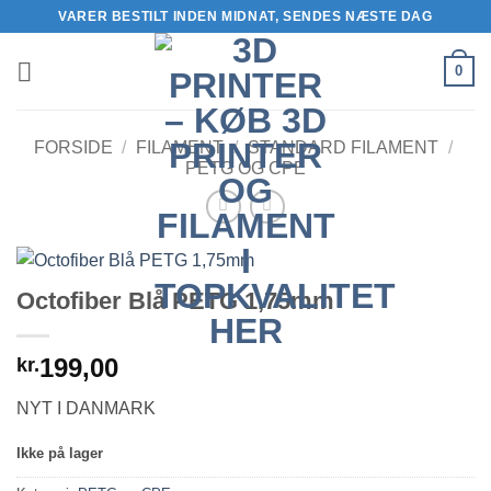
Fortsæt
VARER BESTILT INDEN MIDNAT, SENDES NÆSTE DAG
til
indhold
0
FORSIDE
/
FILAMENT
/
STANDARD FILAMENT
/
PETG OG CPE
Octofiber Blå PETG 1,75mm
199,00
kr.
NYT I DANMARK
Ikke på lager