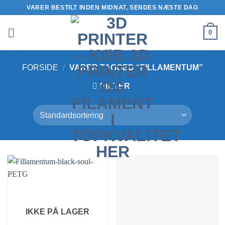
Fortsæt
VARER BESTILT INDEN MIDNAT, SENDES NÆSTE DAG
til
indhold
0
FORSIDE
/
VARER TAGGED “FILLAMENTUM”
FILTER
IKKE PÅ LAGER