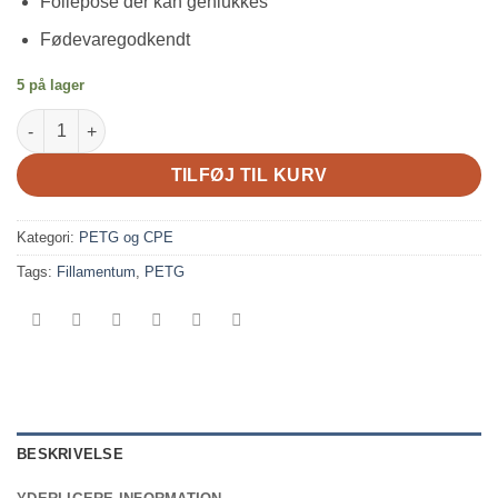
Foliepose der kan genlukkes
Fødevaregodkendt
5 på lager
PETG Fillamentum Hvid 1,75 mm - 1000 gram antal
TILFØJ TIL KURV
Kategori:
PETG og CPE
Tags:
Fillamentum
,
PETG
BESKRIVELSE