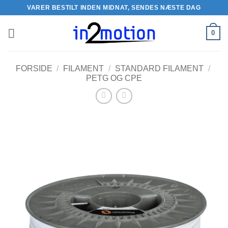
Fortsæt
VARER BESTILT INDEN MIDNAT, SENDES NÆSTE DAG
til
indhold
0
FORSIDE
/
FILAMENT
/
STANDARD FILAMENT
/
PETG OG CPE