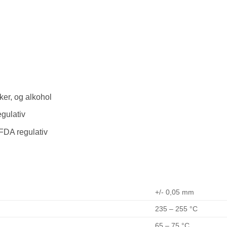
ker, og alkohol
gulativ
FDA regulativ
+/- 0,05 mm
235 – 255 °C
65 – 75 °C