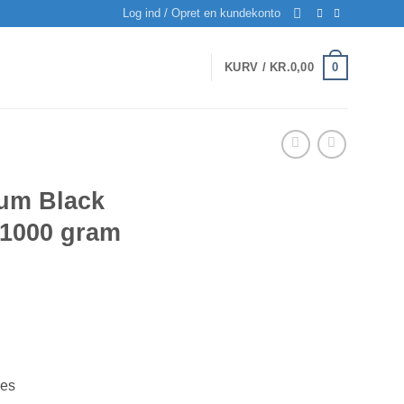
Log ind / Opret en kundekonto
0
KURV /
KR.
0,00
um Black
 1000 gram
kes