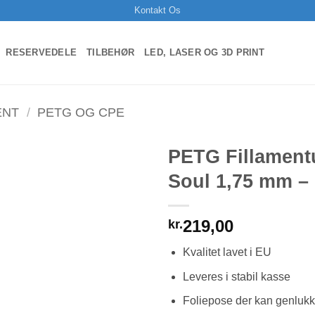
Kontakt Os
RESERVEDELE
TILBEHØR
LED, LASER OG 3D PRINT
ENT
/
PETG OG CPE
PETG Fillament
Soul 1,75 mm –
219,00
kr.
Kvalitet lavet i EU
Leveres i stabil kasse
Foliepose der kan genluk